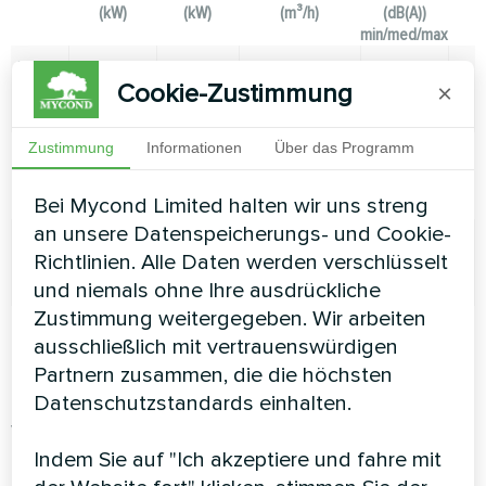
(kW)
(kW)
(m³/h)
(dB(A))
min/med/max
MC-
1,85
2,35
320/380/450
20,5/25/30
SG-
Cookie-Zustimmung
×
200T2
Zustimmung
Informationen
Über das Programm
MC-
3,15
3,95
450/550/650
21/27/32
SG-
400T2
Bei Mycond Limited halten wir uns streng
an unsere Datenspeicherungs- und Cookie-
MC-
4,85
5,95
700/850/1000
22/28/34
Richtlinien. Alle Daten werden verschlüsselt
SG-
600T2
und niemals ohne Ihre ausdrückliche
Zustimmung weitergegeben. Wir arbeiten
MC-
6,50
7,80
900/1100/1300
23/30/36
ausschließlich mit vertrauenswürdigen
SG-
800T2
Partnern zusammen, die die höchsten
Datenschutzstandards einhalten.
Vorteile der Fancoils
Indem Sie auf "Ich akzeptiere und fahre mit