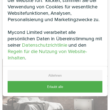
Mycond Silver Glass für
der Website fort" klicken, stimmen Sie der
Verwendung von Cookies für wesentliche
moderne Interieurs
Websitefunktionen, Analysen,
Personalisierung und Marketingzwecke zu.
Die Serie
Mycond Silver Glass
repräsentiert
einen grundlegend neuen Ansatz für Design und
Mycond Limited verarbeitet alle
Funktionalität von Boden-Fancoils. Hier die
persönlichen Daten in Übereinstimmung mit
wichtigsten Merkmale, die diese Geräte zur
seiner
Datenschutzrichtlinie
und den
idealen Wahl für moderne Wohnungen machen:
Regeln für die Nutzung von Website-
Inhalten
.
Ablehnen
Erlaubt alle