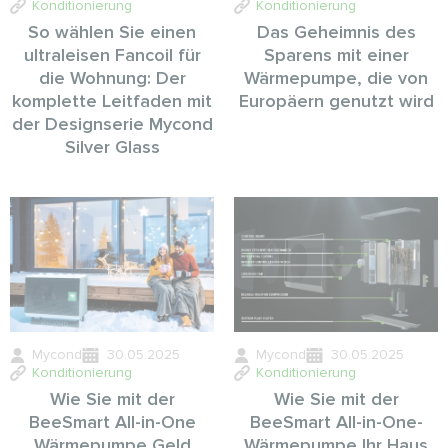
Konditionierung
Konditionierung
So wählen Sie einen
Das Geheimnis des
ultraleisen Fancoil für
Sparens mit einer
die Wohnung: Der
Wärmepumpe, die von
komplette Leitfaden mit
Europäern genutzt wird
der Designserie Mycond
Silver Glass
Mycond
30.05.2025
Mycond
30.05.2025
Konditionierung
Konditionierung
Wie Sie mit der
Wie Sie mit der
BeeSmart All-in-One
BeeSmart All-in-One-
Wärmepumpe Geld
Wärmepumpe Ihr Haus