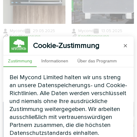
Mycond
29.05.2025
Mycond
13.05.2025
Konditionierung
Konditionierung
Vorteile der
5 bewährte Wege zum
Cookie-Zustimmung
×
kanalisierten Installation
Raumkomfort mit Silver
von
Glass
Zustimmung
Informationen
Über das Programm
Gebläsekonvektoren
Gebläsekonvektoren
unter der Decke:
Bei Mycond Limited halten wir uns streng
Beispiel von Mycond
an unsere Datenspeicherungs- und Cookie-
MCFC
Richtlinien. Alle Daten werden verschlüsselt
und niemals ohne Ihre ausdrückliche
Zustimmung weitergegeben. Wir arbeiten
ausschließlich mit vertrauenswürdigen
Partnern zusammen, die die höchsten
Datenschutzstandards einhalten.