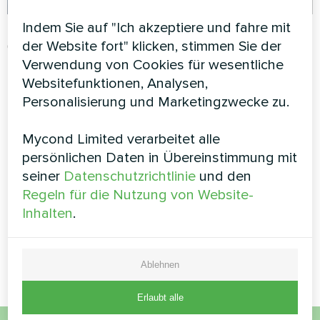
Indem Sie auf "Ich akzeptiere und fahre mit
Mycond
08.04.2025
Mycond
18.01.2025
Konditionierung
Konditionierung
der Website fort" klicken, stimmen Sie der
modulare 4-Rohr-
Priorisierung der
Verwendung von Cookies für wesentliche
Kaltwassersätze:
Neukonstruktion von
Websitefunktionen, Analysen,
Revolutionäre HVAC-
Gebläsekonvektoren im
Personalisierung und Marketingzwecke zu.
Technologie, die die
Jahr 2025
Energieeffizienz im
Mycond Limited verarbeitet alle
britischen Handel
persönlichen Daten in Übereinstimmung mit
verändert
seiner
Datenschutzrichtlinie
und den
Regeln für die Nutzung von Website-
Inhalten
.
1
2
Ablehnen
Erlaubt alle