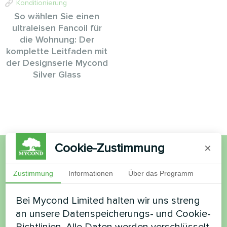
Konditionierung
So wählen Sie einen
ultraleisen Fancoil für
die Wohnung: Der
komplette Leitfaden mit
der Designserie Mycond
Silver Glass
Cookie-Zustimmung
×
Möchten Sie kaufen oder
Zustimmung
Informationen
Über das Programm
haben Sie Fragen?
Bei Mycond Limited halten wir uns streng
an unsere Datenspeicherungs- und Cookie-
Kontaktieren Sie uns und wir werden Ihnen