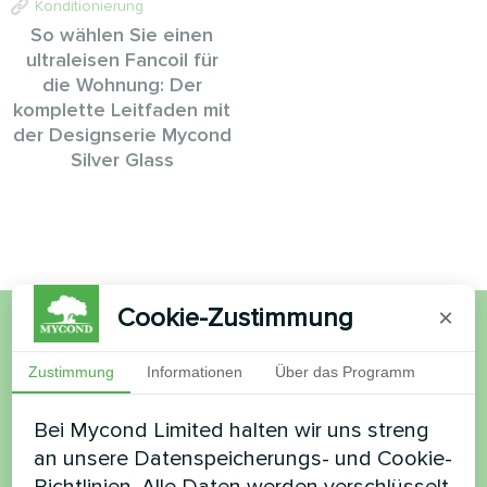
Konditionierung
So wählen Sie einen
ultraleisen Fancoil für
die Wohnung: Der
komplette Leitfaden mit
der Designserie Mycond
Silver Glass
Cookie-Zustimmung
×
Möchten Sie kaufen oder
Zustimmung
Informationen
Über das Programm
haben Sie Fragen?
Bei Mycond Limited halten wir uns streng
an unsere Datenspeicherungs- und Cookie-
Kontaktieren Sie uns und wir werden Ihnen