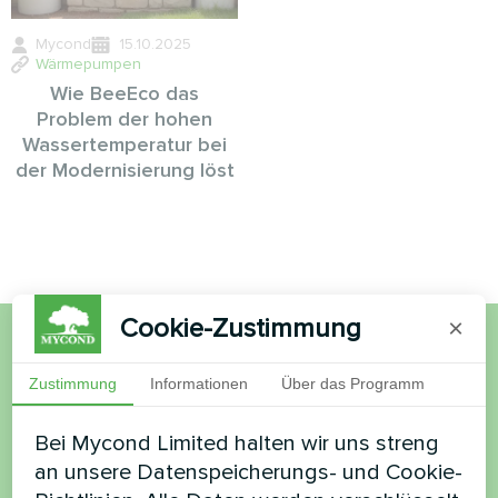
Mycond
15.10.2025
Wärmepumpen
Wie BeeEco das
Problem der hohen
Wassertemperatur bei
der Modernisierung löst
Cookie-Zustimmung
×
Möchten Sie kaufen oder
Zustimmung
Informationen
Über das Programm
haben Sie Fragen?
Bei Mycond Limited halten wir uns streng
an unsere Datenspeicherungs- und Cookie-
Kontaktieren Sie uns und wir werden Ihnen