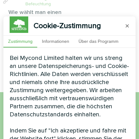
Befeuchtung
Wie wählt man einen
Entfeuchter für das
Cookie-Zustimmung
×
Schwimmbad:
wandmontiert,
Standgerät oder
Zustimmung
Informationen
Über das Programm
Kanalgerät — der
vollständige Leitfaden
Bei Mycond Limited halten wir uns streng
an unsere Datenspeicherungs- und Cookie-
Richtlinien. Alle Daten werden verschlüsselt
und niemals ohne Ihre ausdrückliche
Zustimmung weitergegeben. Wir arbeiten
ausschließlich mit vertrauenswürdigen
Partnern zusammen, die die höchsten
Möchten Sie kaufen oder
Datenschutzstandards einhalten.
haben Sie Fragen?
Indem Sie auf "Ich akzeptiere und fahre mit
der Website fort" klicken, stimmen Sie der