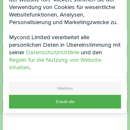
Kontaktieren Sie uns und wir werden Ihnen
Verwendung von Cookies für wesentliche
helfen
Websitefunktionen, Analysen,
Personalisierung und Marketingzwecke zu.
Name
Mycond Limited verarbeitet alle
persönlichen Daten in Übereinstimmung mit
seiner
Datenschutzrichtlinie
und den
Rufnummer
Regeln für die Nutzung von Website-
Inhalten
.
E-Mail
Ablehnen
Erlaubt alle
Kommentar