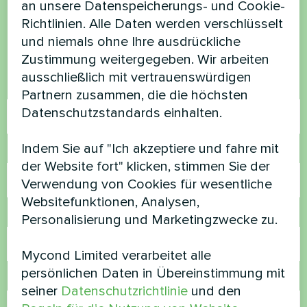
an unsere Datenspeicherungs- und Cookie-
Richtlinien. Alle Daten werden verschlüsselt
Kontaktieren Sie uns und wir werden Ihnen
und niemals ohne Ihre ausdrückliche
helfen
Zustimmung weitergegeben. Wir arbeiten
ausschließlich mit vertrauenswürdigen
Name
Partnern zusammen, die die höchsten
Datenschutzstandards einhalten.
Indem Sie auf "Ich akzeptiere und fahre mit
Rufnummer
der Website fort" klicken, stimmen Sie der
Verwendung von Cookies für wesentliche
Websitefunktionen, Analysen,
E-Mail
Personalisierung und Marketingzwecke zu.
Mycond Limited verarbeitet alle
persönlichen Daten in Übereinstimmung mit
Kommentar
seiner
Datenschutzrichtlinie
und den