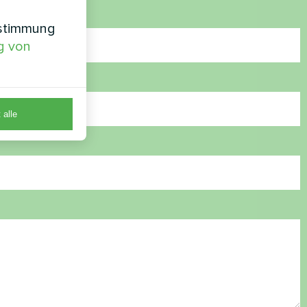
nstimmung
g von
 alle