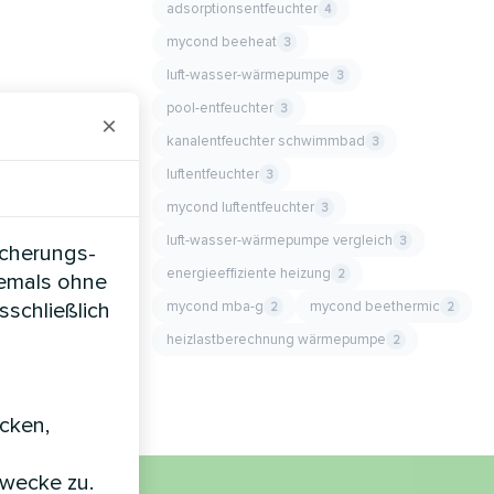
adsorptionsentfeuchter
4
mycond beeheat
3
luft-wasser-wärmepumpe
3
pool-entfeuchter
3
×
kanalentfeuchter schwimmbad
3
luftentfeuchter
3
mycond luftentfeuchter
3
luft-wasser-wärmepumpe vergleich
3
icherungs-
energieeffiziente heizung
2
iemals ohne
mycond mba-g
mycond beethermic
sschließlich
2
2
heizlastberechnung wärmepumpe
2
icken,
zwecke zu.