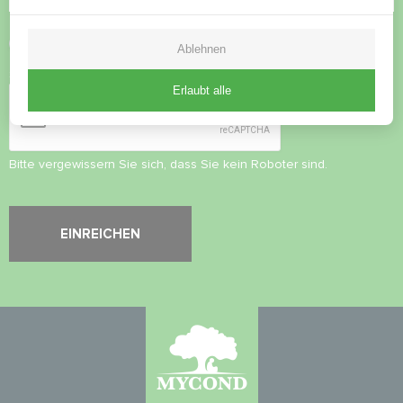
Datenschutzbestimmungen
akzeptieren
Ablehnen
Sicherheitsüberprüfung
*
Erlaubt alle
Bitte vergewissern Sie sich, dass Sie kein Roboter sind.