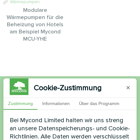
Wärmepumpen
Modulare
Wärmepumpen für die
Beheizung von Hotels
am Beispiel Mycond
MCU-YHE
Cookie-Zustimmung
×
Möchten Sie kaufen oder
Zustimmung
Informationen
Über das Programm
haben Sie Fragen?
Bei Mycond Limited halten wir uns streng
Kontaktieren Sie uns und wir werden Ihnen
an unsere Datenspeicherungs- und Cookie-
helfen
Richtlinien. Alle Daten werden verschlüsselt