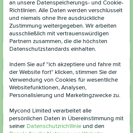
an unsere Datenspeicherungs- und Cookie-
Richtlinien. Alle Daten werden verschlüsselt
Kontaktieren Sie uns und wir werden Ihnen
und niemals ohne Ihre ausdrückliche
helfen
Zustimmung weitergegeben. Wir arbeiten
ausschließlich mit vertrauenswürdigen
Name
Partnern zusammen, die die höchsten
Datenschutzstandards einhalten.
Indem Sie auf "Ich akzeptiere und fahre mit
Rufnummer
der Website fort" klicken, stimmen Sie der
Verwendung von Cookies für wesentliche
Websitefunktionen, Analysen,
E-Mail
Personalisierung und Marketingzwecke zu.
Mycond Limited verarbeitet alle
persönlichen Daten in Übereinstimmung mit
Kommentar
seiner
Datenschutzrichtlinie
und den