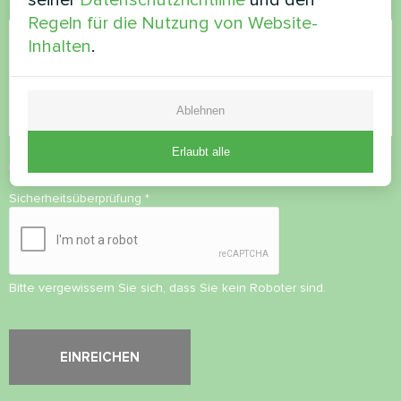
seiner
Datenschutzrichtlinie
und den
Kommentar
Regeln für die Nutzung von Website-
Inhalten
.
Ablehnen
Erlaubt alle
Datenschutzbestimmungen
akzeptieren
Sicherheitsüberprüfung
*
Bitte vergewissern Sie sich, dass Sie kein Roboter sind.