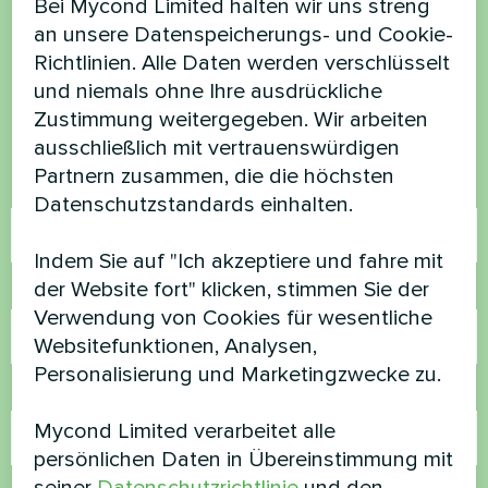
Möchten Sie kaufen oder
Bei Mycond Limited halten wir uns streng
an unsere Datenspeicherungs- und Cookie-
haben Sie Fragen?
Richtlinien. Alle Daten werden verschlüsselt
und niemals ohne Ihre ausdrückliche
Kontaktieren Sie uns und wir werden Ihnen
Zustimmung weitergegeben. Wir arbeiten
helfen
ausschließlich mit vertrauenswürdigen
Partnern zusammen, die die höchsten
Name
Datenschutzstandards einhalten.
Indem Sie auf "Ich akzeptiere und fahre mit
der Website fort" klicken, stimmen Sie der
Rufnummer
Verwendung von Cookies für wesentliche
Websitefunktionen, Analysen,
Personalisierung und Marketingzwecke zu.
E-Mail
Mycond Limited verarbeitet alle
persönlichen Daten in Übereinstimmung mit