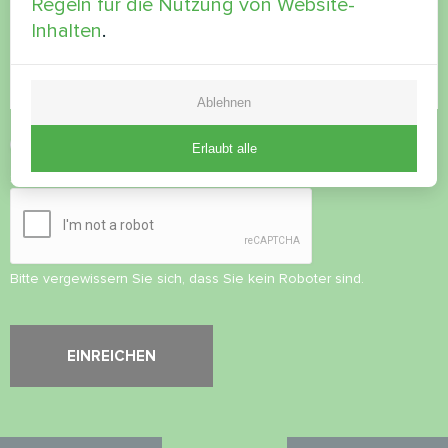
Regeln für die Nutzung von Website-
Inhalten
.
Ablehnen
Datenschutzbestimmungen
akzeptieren
Erlaubt alle
Sicherheitsüberprüfung
*
Bitte vergewissern Sie sich, dass Sie kein Roboter sind.