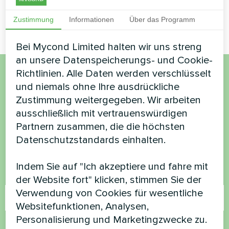
Zustimmung
Informationen
Über das Programm
Bei Mycond Limited halten wir uns streng
an unsere Datenspeicherungs- und Cookie-
Richtlinien. Alle Daten werden verschlüsselt
Möchten Sie kaufen oder
und niemals ohne Ihre ausdrückliche
Zustimmung weitergegeben. Wir arbeiten
haben Sie Fragen?
ausschließlich mit vertrauenswürdigen
Partnern zusammen, die die höchsten
Kontaktieren Sie uns und wir werden Ihnen
Datenschutzstandards einhalten.
helfen
Indem Sie auf "Ich akzeptiere und fahre mit
Name
der Website fort" klicken, stimmen Sie der
Verwendung von Cookies für wesentliche
Websitefunktionen, Analysen,
Personalisierung und Marketingzwecke zu.
Rufnummer