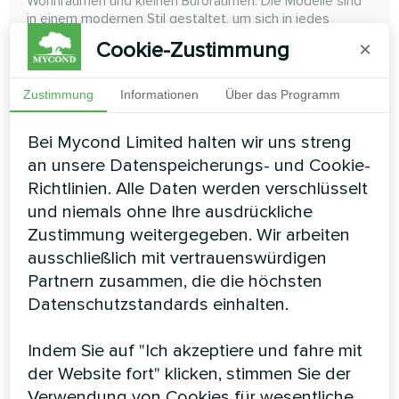
Wohnräumen und kleinen Büroräumen. Die Modelle sind
in einem modernen Stil gestaltet, um sich in jedes
Interieur einzufügen oder um so diskret wie möglich zu
Cookie-Zustimmung
×
sein
Kühlleistung:
0.70 ... 2,90 kW
Zustimmung
Informationen
Über das Programm
Heizleistung:
0.96 ... 3.78 kW
Bei Mycond Limited halten wir uns streng
an unsere Datenspeicherungs- und Cookie-
MEHR LESEN
Richtlinien. Alle Daten werden verschlüsselt
und niemals ohne Ihre ausdrückliche
Zustimmung weitergegeben. Wir arbeiten
ausschließlich mit vertrauenswürdigen
Partnern zusammen, die die höchsten
Datenschutzstandards einhalten.
Indem Sie auf "Ich akzeptiere und fahre mit
der Website fort" klicken, stimmen Sie der
Verwendung von Cookies für wesentliche