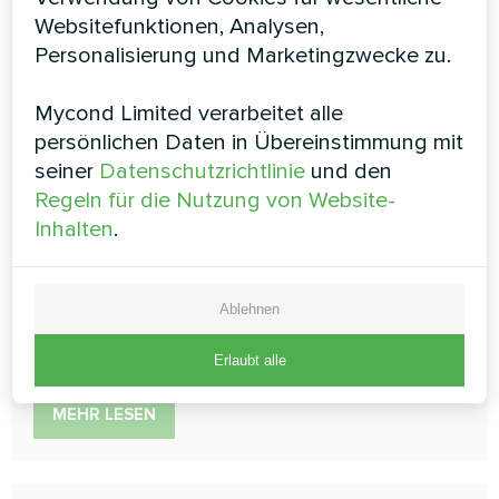
Gebläsekonvektor für die
Websitefunktionen, Analysen,
Personalisierung und Marketingzwecke zu.
Bodenmontage Serie MCFF
Mycond Limited verarbeitet alle
Die Gebläsekonvektoren MCFF sind elegante
Dekorationselemente und gleichzeitig Heiz- und
persönlichen Daten in Übereinstimmung mit
Kühlgeräte, mit denen die optimalen
seiner
Datenschutzrichtlinie
und den
Temperaturbedingungen im Raum aufrechterhalten
Regeln für die Nutzung von Website-
werden können. Das Gerät zeichnet sich durch seine
hohe Leistung und Energieeffizienz aus, die eine
Inhalten
.
regelmäßige Nutzung ermöglicht, und ist dank der
intuitiven Steuerung bequem zu bedienen
Ablehnen
Kühlleistung:
1,2 ... 12,6 kW
Heizleistung:
1,8 ... 18,9 kW
Erlaubt alle
MEHR LESEN