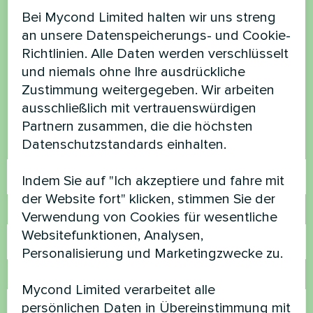
Bei Mycond Limited halten wir uns streng
Möchten Sie kaufen oder
an unsere Datenspeicherungs- und Cookie-
haben Sie Fragen?
Richtlinien. Alle Daten werden verschlüsselt
und niemals ohne Ihre ausdrückliche
Zustimmung weitergegeben. Wir arbeiten
Kontaktieren Sie uns und wir werden Ihnen
ausschließlich mit vertrauenswürdigen
helfen
Partnern zusammen, die die höchsten
Datenschutzstandards einhalten.
Name
Indem Sie auf "Ich akzeptiere und fahre mit
der Website fort" klicken, stimmen Sie der
Rufnummer
Verwendung von Cookies für wesentliche
Websitefunktionen, Analysen,
Personalisierung und Marketingzwecke zu.
E-Mail
Mycond Limited verarbeitet alle
persönlichen Daten in Übereinstimmung mit