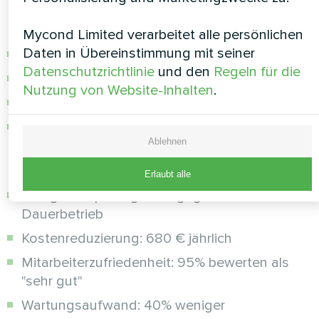
Programmierung:
Mycond Limited verarbeitet alle persönlichen
Daten in Übereinstimmung mit seiner
07:00: Start auf 80% Leistung
Datenschutzrichtlinie
und den
Regeln für die
12:00-13:00: Reduzierung auf 50%
Nutzung von Website-Inhalten
.
19:00: Nachtmodus (30%)
Wochenende: Grundlüftung (20%)
Ablehnen
Ergebnisse nach 12 Monaten:
Erlaubt alle
Energieeinsparung: 28% gegenüber
Dauerbetrieb
Kostenreduzierung: 680 € jährlich
Mitarbeiterzufriedenheit: 95% bewerten als
"sehr gut"
Wartungsaufwand: 40% weniger