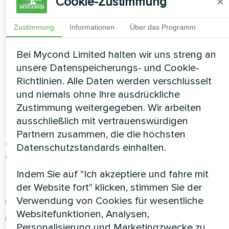
Cookie-Zustimmung
×
Nach meiner Praxis amortisieren sich
Zustimmung
Informationen
Über das Programm
Mehrkosten im ersten Jahr.
Bei Mycond Limited halten wir uns streng an
Praxisbeispiele aus
unsere Datenspeicherungs- und Cookie-
Deutschland
Richtlinien. Alle Daten werden verschlüsselt
und niemals ohne Ihre ausdrückliche
Zustimmung weitergegeben. Wir arbeiten
IT-Büro Hamburg
ausschließlich mit vertrauenswürdigen
Partnern zusammen, die die höchsten
Ausgangssituation: 450 m² Büro mit 25
Datenschutzstandards einhalten.
Arbeitsplätzen
Indem Sie auf "Ich akzeptiere und fahre mit
Lösung:
der Website fort" klicken, stimmen Sie der
Verwendung von Cookies für wesentliche
MVS-DW
1200: 1.200 m³/h Luftvolumen
Websitefunktionen, Analysen,
3 Szenarien: Bürozeit, Pause, Wochenende
Personalisierung und Marketingzwecke zu.