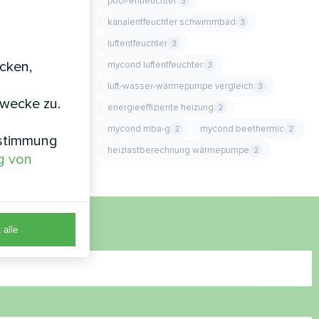
pool-entfeuchter
3
kanalentfeuchter schwimmbad
3
luftentfeuchter
3
icken,
mycond luftentfeuchter
3
luft-wasser-wärmepumpe vergleich
3
zwecke zu.
energieeffiziente heizung
2
mycond mba-g
mycond beethermic
2
2
nstimmung
heizlastberechnung wärmepumpe
2
g von
 alle