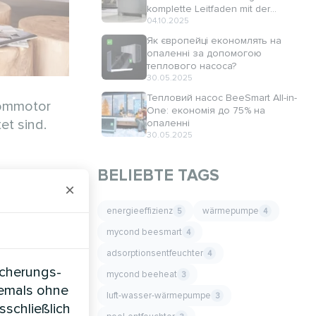
komplette Leitfaden mit der
Designserie Mycond Silver Glass
04.10.2025
Як європейці економлять на
опаленні за допомогою
теплового насоса?
30.05.2025
Тепловий насос BeeSmart All-in-
rommotor
One: економія до 75% на
et sind.
опаленні
30.05.2025
BELIEBTE TAGS
×
energieeffizienz
wärmepumpe
5
4
mycond beesmart
4
adsorptionsentfeuchter
4
icherungs-
mycond beeheat
3
iemals ohne
luft-wasser-wärmepumpe
3
sschließlich