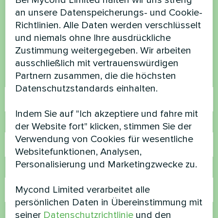
Bei Mycond Limited halten wir uns streng
haben Sie Fragen?
an unsere Datenspeicherungs- und Cookie-
Richtlinien. Alle Daten werden verschlüsselt
und niemals ohne Ihre ausdrückliche
Kontaktieren Sie uns und wir werden Ihnen
Zustimmung weitergegeben. Wir arbeiten
helfen
ausschließlich mit vertrauenswürdigen
Partnern zusammen, die die höchsten
Name
Datenschutzstandards einhalten.
Indem Sie auf "Ich akzeptiere und fahre mit
Rufnummer
der Website fort" klicken, stimmen Sie der
Verwendung von Cookies für wesentliche
Websitefunktionen, Analysen,
Personalisierung und Marketingzwecke zu.
E-Mail
Mycond Limited verarbeitet alle
persönlichen Daten in Übereinstimmung mit
seiner
Datenschutzrichtlinie
und den
Kommentar