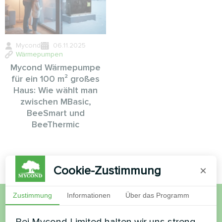
Mycond
06.11.2025
Wärmepumpen
Mycond Wärmepumpe
für ein 100 m² großes
Haus: Wie wählt man
zwischen MBasic,
BeeSmart und
BeeThermic
Cookie-Zustimmung
×
Zustimmung
Informationen
Über das Programm
Möchten Sie kaufen oder