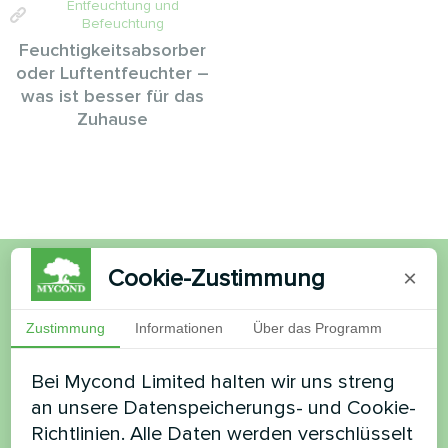
Entfeuchtung und
Befeuchtung
Feuchtigkeitsabsorber
oder Luftentfeuchter –
was ist besser für das
Zuhause
Cookie-Zustimmung
×
Möchten Sie kaufen oder
Zustimmung
Informationen
Über das Programm
haben Sie Fragen?
Bei Mycond Limited halten wir uns streng
Kontaktieren Sie uns und wir werden Ihnen
an unsere Datenspeicherungs- und Cookie-
helfen
Richtlinien. Alle Daten werden verschlüsselt