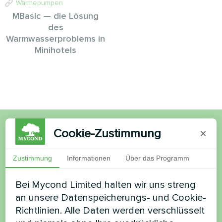
Wärmepumpen
MBasic — die Lösung
des
Warmwasserproblems in
Minihotels
Cookie-Zustimmung
×
Möchten Sie kaufen oder
haben Sie Fragen?
Zustimmung
Informationen
Über das Programm
Bei Mycond Limited halten wir uns streng
Kontaktieren Sie uns und wir werden Ihnen
an unsere Datenspeicherungs- und Cookie-
helfen
Richtlinien. Alle Daten werden verschlüsselt