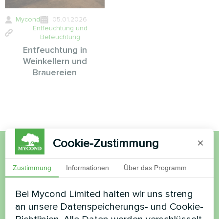
Mycond
05.01.2026
Entfeuchtung und
Befeuchtung
Entfeuchtung in
Weinkellern und
Brauereien
Cookie-Zustimmung
×
Möchten Sie kaufen oder
Zustimmung
Informationen
Über das Programm
haben Sie Fragen?
Bei Mycond Limited halten wir uns streng
an unsere Datenspeicherungs- und Cookie-
Kontaktieren Sie uns und wir werden Ihnen