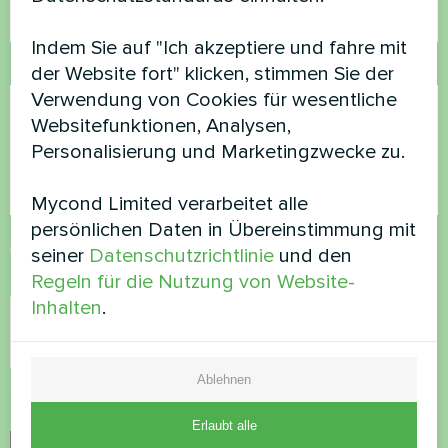
Indem Sie auf "Ich akzeptiere und fahre mit
Kommentar
der Website fort" klicken, stimmen Sie der
Verwendung von Cookies für wesentliche
Websitefunktionen, Analysen,
Personalisierung und Marketingzwecke zu.
Mycond Limited verarbeitet alle
persönlichen Daten in Übereinstimmung mit
Datenschutzbestimmungen
akzeptieren
seiner
Datenschutzrichtlinie
und den
Regeln für die Nutzung von Website-
Sicherheitsüberprüfung
*
Inhalten
.
Ablehnen
Bitte vergewissern Sie sich, dass Sie kein Roboter sind.
Erlaubt alle