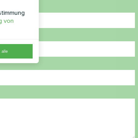
nstimmung
g von
 alle