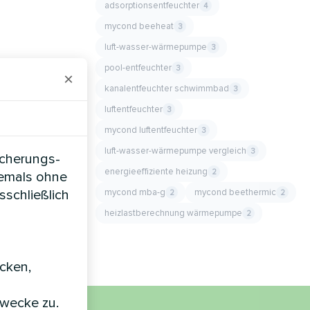
adsorptionsentfeuchter
4
mycond beeheat
3
luft-wasser-wärmepumpe
3
pool-entfeuchter
3
×
kanalentfeuchter schwimmbad
3
luftentfeuchter
3
mycond luftentfeuchter
3
luft-wasser-wärmepumpe vergleich
3
icherungs-
energieeffiziente heizung
2
iemals ohne
mycond mba-g
mycond beethermic
sschließlich
2
2
heizlastberechnung wärmepumpe
2
icken,
zwecke zu.