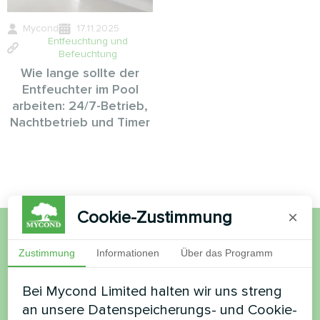
Mycond
17.11.2025
Entfeuchtung und
Befeuchtung
Wie lange sollte der
Entfeuchter im Pool
arbeiten: 24/7-Betrieb,
Nachtbetrieb und Timer
Cookie-Zustimmung
×
Möchten Sie kaufen oder
Zustimmung
Informationen
Über das Programm
haben Sie Fragen?
Bei Mycond Limited halten wir uns streng
an unsere Datenspeicherungs- und Cookie-