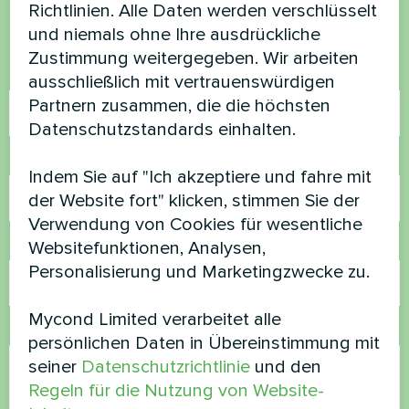
Kontaktieren Sie uns und wir werden Ihnen
Richtlinien. Alle Daten werden verschlüsselt
helfen
und niemals ohne Ihre ausdrückliche
Zustimmung weitergegeben. Wir arbeiten
Name
ausschließlich mit vertrauenswürdigen
Partnern zusammen, die die höchsten
Datenschutzstandards einhalten.
Rufnummer
Indem Sie auf "Ich akzeptiere und fahre mit
der Website fort" klicken, stimmen Sie der
Verwendung von Cookies für wesentliche
E-Mail
Websitefunktionen, Analysen,
Personalisierung und Marketingzwecke zu.
Mycond Limited verarbeitet alle
Kommentar
persönlichen Daten in Übereinstimmung mit
seiner
Datenschutzrichtlinie
und den
Regeln für die Nutzung von Website-