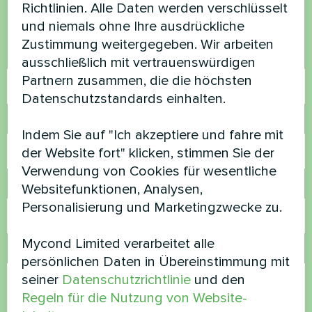
Kontaktieren Sie uns und wir werden Ihnen
Richtlinien. Alle Daten werden verschlüsselt
helfen
und niemals ohne Ihre ausdrückliche
Zustimmung weitergegeben. Wir arbeiten
Name
ausschließlich mit vertrauenswürdigen
Partnern zusammen, die die höchsten
Datenschutzstandards einhalten.
Rufnummer
Indem Sie auf "Ich akzeptiere und fahre mit
der Website fort" klicken, stimmen Sie der
Verwendung von Cookies für wesentliche
E-Mail
Websitefunktionen, Analysen,
Personalisierung und Marketingzwecke zu.
Mycond Limited verarbeitet alle
Kommentar
persönlichen Daten in Übereinstimmung mit
seiner
Datenschutzrichtlinie
und den
Regeln für die Nutzung von Website-