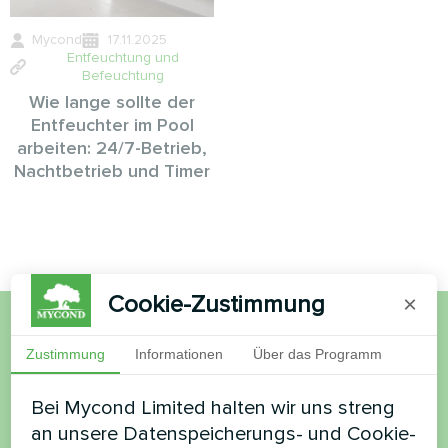
Mycond
17.11.2025
Entfeuchtung und
Befeuchtung
Wie lange sollte der
Entfeuchter im Pool
arbeiten: 24/7-Betrieb,
Nachtbetrieb und Timer
Cookie-Zustimmung
×
Möchten Sie kaufen oder
Zustimmung
Informationen
Über das Programm
haben Sie Fragen?
Bei Mycond Limited halten wir uns streng
an unsere Datenspeicherungs- und Cookie-