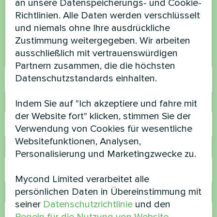
an unsere Datenspeicherungs- und Cookie-
Richtlinien. Alle Daten werden verschlüsselt
Kontaktieren Sie uns und wir werden Ihnen
und niemals ohne Ihre ausdrückliche
helfen
Zustimmung weitergegeben. Wir arbeiten
ausschließlich mit vertrauenswürdigen
Name
Partnern zusammen, die die höchsten
Datenschutzstandards einhalten.
Indem Sie auf "Ich akzeptiere und fahre mit
Rufnummer
der Website fort" klicken, stimmen Sie der
Verwendung von Cookies für wesentliche
Websitefunktionen, Analysen,
E-Mail
Personalisierung und Marketingzwecke zu.
Mycond Limited verarbeitet alle
persönlichen Daten in Übereinstimmung mit
Kommentar
seiner
Datenschutzrichtlinie
und den