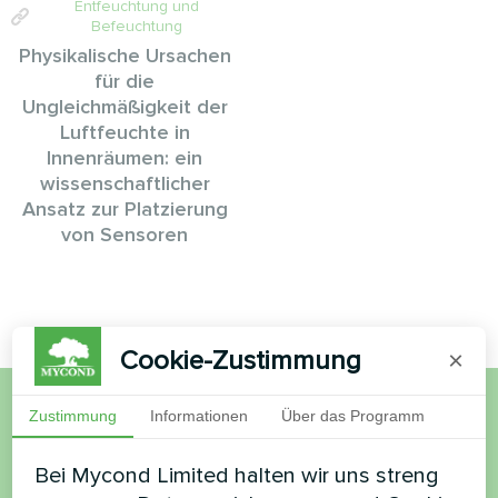
Entfeuchtung und
Befeuchtung
Physikalische Ursachen
für die
Ungleichmäßigkeit der
Luftfeuchte in
Innenräumen: ein
wissenschaftlicher
Ansatz zur Platzierung
von Sensoren
Cookie-Zustimmung
×
Zustimmung
Informationen
Über das Programm
Möchten Sie kaufen oder
Bei Mycond Limited halten wir uns streng
haben Sie Fragen?