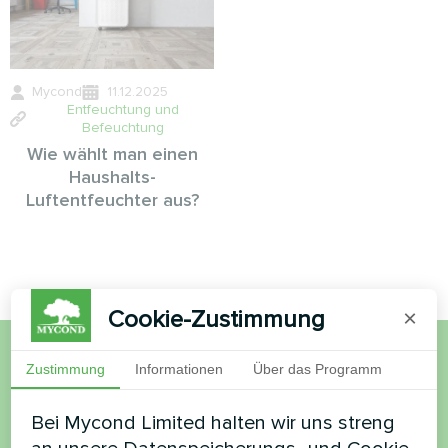
Mycond
11.12.2025
Entfeuchtung und
Befeuchtung
Wie wählt man einen
Haushalts-
Luftentfeuchter aus?
Cookie-Zustimmung
×
Zustimmung
Informationen
Über das Programm
Möchten Sie kaufen oder
haben Sie Fragen?
Bei Mycond Limited halten wir uns streng