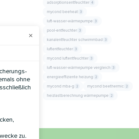
adsorptionsentfeuchter
4
mycond beeheat
3
luft-wasser-wärmepumpe
3
pool-entfeuchter
3
×
kanalentfeuchter schwimmbad
3
luftentfeuchter
3
mycond luftentfeuchter
3
luft-wasser-wärmepumpe vergleich
3
icherungs-
energieeffiziente heizung
2
iemals ohne
mycond mba-g
mycond beethermic
sschließlich
2
2
heizlastberechnung wärmepumpe
2
icken,
zwecke zu.