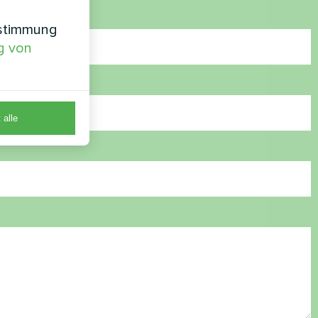
nstimmung
g von
 alle