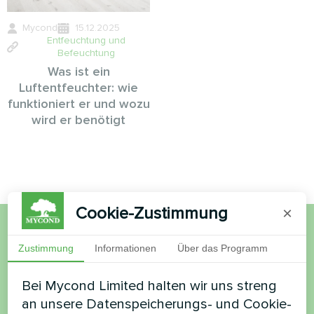
Mycond
15.12.2025
Entfeuchtung und
Befeuchtung
Was ist ein
Luftentfeuchter: wie
funktioniert er und wozu
wird er benötigt
Cookie-Zustimmung
×
Möchten Sie kaufen oder
Zustimmung
Informationen
Über das Programm
haben Sie Fragen?
Bei Mycond Limited halten wir uns streng
an unsere Datenspeicherungs- und Cookie-