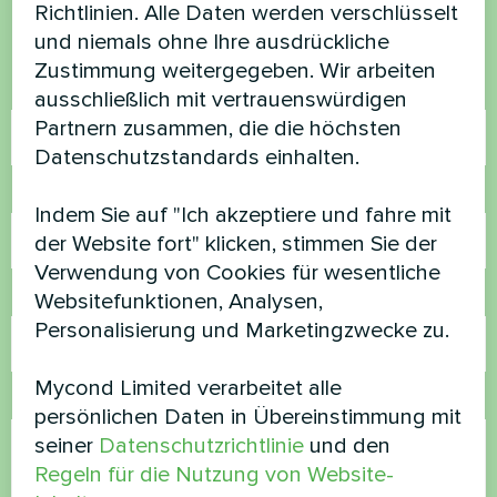
Kontaktieren Sie uns und wir werden Ihnen
Richtlinien. Alle Daten werden verschlüsselt
helfen
und niemals ohne Ihre ausdrückliche
Zustimmung weitergegeben. Wir arbeiten
Name
ausschließlich mit vertrauenswürdigen
Partnern zusammen, die die höchsten
Datenschutzstandards einhalten.
Rufnummer
Indem Sie auf "Ich akzeptiere und fahre mit
der Website fort" klicken, stimmen Sie der
Verwendung von Cookies für wesentliche
E-Mail
Websitefunktionen, Analysen,
Personalisierung und Marketingzwecke zu.
Mycond Limited verarbeitet alle
Kommentar
persönlichen Daten in Übereinstimmung mit
seiner
Datenschutzrichtlinie
und den
Regeln für die Nutzung von Website-