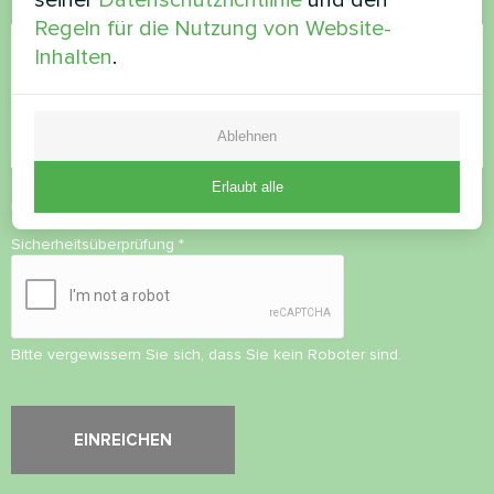
seiner
Datenschutzrichtlinie
und den
Kommentar
Regeln für die Nutzung von Website-
Inhalten
.
Ablehnen
Erlaubt alle
Datenschutzbestimmungen
akzeptieren
Sicherheitsüberprüfung
*
Bitte vergewissern Sie sich, dass Sie kein Roboter sind.