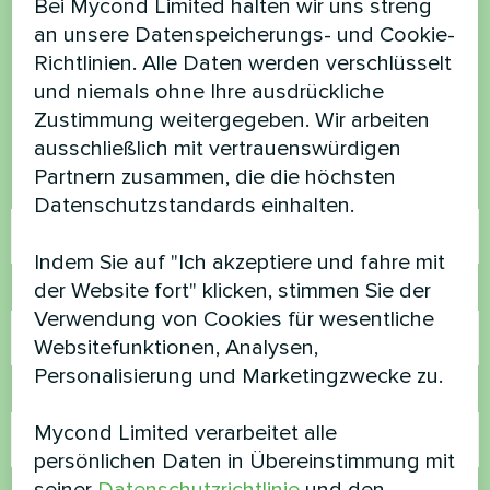
Möchten Sie kaufen oder
Bei Mycond Limited halten wir uns streng
an unsere Datenspeicherungs- und Cookie-
haben Sie Fragen?
Richtlinien. Alle Daten werden verschlüsselt
und niemals ohne Ihre ausdrückliche
Kontaktieren Sie uns und wir werden Ihnen
Zustimmung weitergegeben. Wir arbeiten
helfen
ausschließlich mit vertrauenswürdigen
Partnern zusammen, die die höchsten
Name
Datenschutzstandards einhalten.
Indem Sie auf "Ich akzeptiere und fahre mit
der Website fort" klicken, stimmen Sie der
Rufnummer
Verwendung von Cookies für wesentliche
Websitefunktionen, Analysen,
Personalisierung und Marketingzwecke zu.
E-Mail
Mycond Limited verarbeitet alle
persönlichen Daten in Übereinstimmung mit