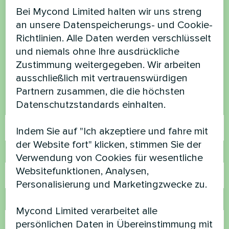
Bei Mycond Limited halten wir uns streng
Möchten Sie kaufen oder
an unsere Datenspeicherungs- und Cookie-
haben Sie Fragen?
Richtlinien. Alle Daten werden verschlüsselt
und niemals ohne Ihre ausdrückliche
Zustimmung weitergegeben. Wir arbeiten
Kontaktieren Sie uns und wir werden Ihnen
ausschließlich mit vertrauenswürdigen
helfen
Partnern zusammen, die die höchsten
Datenschutzstandards einhalten.
Name
Indem Sie auf "Ich akzeptiere und fahre mit
der Website fort" klicken, stimmen Sie der
Rufnummer
Verwendung von Cookies für wesentliche
Websitefunktionen, Analysen,
Personalisierung und Marketingzwecke zu.
E-Mail
Mycond Limited verarbeitet alle
persönlichen Daten in Übereinstimmung mit