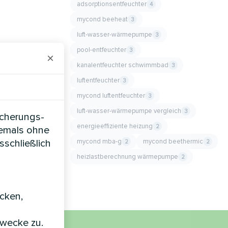
adsorptionsentfeuchter
4
mycond beeheat
3
luft-wasser-wärmepumpe
3
pool-entfeuchter
3
×
kanalentfeuchter schwimmbad
3
luftentfeuchter
3
mycond luftentfeuchter
3
luft-wasser-wärmepumpe vergleich
3
icherungs-
energieeffiziente heizung
2
iemals ohne
mycond mba-g
mycond beethermic
sschließlich
2
2
heizlastberechnung wärmepumpe
2
icken,
zwecke zu.