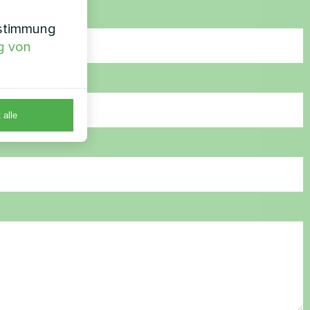
nstimmung
g von
 alle