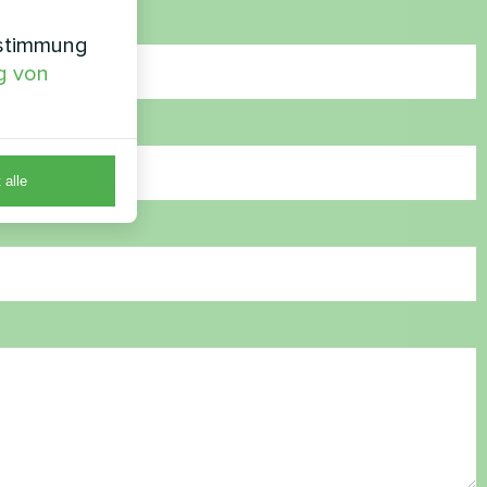
nstimmung
g von
 alle