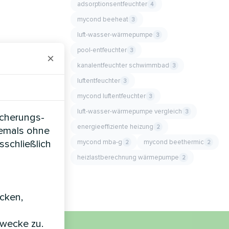
adsorptionsentfeuchter
4
mycond beeheat
3
luft-wasser-wärmepumpe
3
pool-entfeuchter
3
×
kanalentfeuchter schwimmbad
3
luftentfeuchter
3
mycond luftentfeuchter
3
luft-wasser-wärmepumpe vergleich
3
icherungs-
energieeffiziente heizung
2
iemals ohne
mycond mba-g
mycond beethermic
sschließlich
2
2
heizlastberechnung wärmepumpe
2
icken,
zwecke zu.