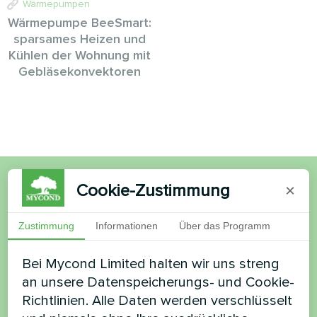
Wärmepumpen
Wärmepumpe BeeSmart:
sparsames Heizen und
Kühlen der Wohnung mit
Gebläsekonvektoren
Cookie-Zustimmung
×
Möchten Sie kaufen oder
haben Sie Fragen?
Zustimmung
Informationen
Über das Programm
Bei Mycond Limited halten wir uns streng
Kontaktieren Sie uns und wir werden Ihnen
an unsere Datenspeicherungs- und Cookie-
helfen
Richtlinien. Alle Daten werden verschlüsselt