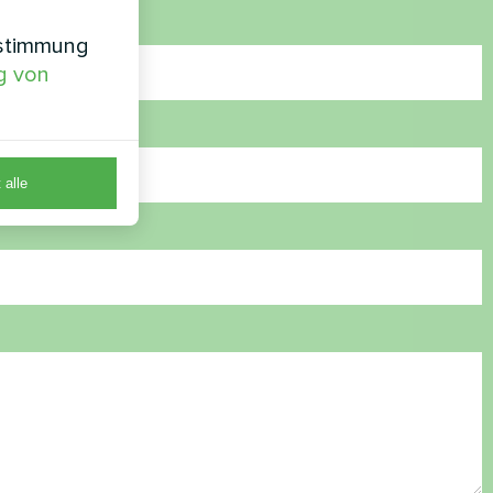
nstimmung
g von
 alle