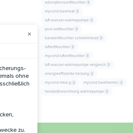
adsorptionsentfeuchter
4
mycond beeheat
3
luft-wasser-wärmepumpe
3
pool-entfeuchter
3
×
kanalentfeuchter schwimmbad
3
luftentfeuchter
3
mycond luftentfeuchter
3
luft-wasser-wärmepumpe vergleich
3
icherungs-
energieeffiziente heizung
2
iemals ohne
mycond mba-g
mycond beethermic
sschließlich
2
2
heizlastberechnung wärmepumpe
2
icken,
zwecke zu.