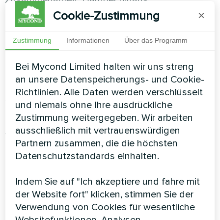
berücksichtigen wir die Interessen beider
Cookie-Zustimmung
×
Parteien.
Zustimmung
Informationen
Über das Programm
Marketingunterstützung
Bei Mycond Limited halten wir uns streng
Um den Verkauf zu unterstützen und das
an unsere Datenspeicherungs- und Cookie-
Marktsegment zu erweitern, bietet MYCOND
Richtlinien. Alle Daten werden verschlüsselt
seinen Händlern Zugang zu Werbematerialien,
und niemals ohne Ihre ausdrückliche
gemeinsamen Aktionen und Veranstaltungen.
Zustimmung weitergegeben. Wir arbeiten
Diese Politik sorgt für einen hohen
ausschließlich mit vertrauenswürdigen
Wiedererkennungswert der Marke und hilft,
Partnern zusammen, die die höchsten
neue Kunden zu gewinnen. Dies erhöht nicht nur
Datenschutzstandards einhalten.
das Volumen erfolgreicher Transaktionen,
sondern wirkt sich auch positiv auf das Image
Indem Sie auf "Ich akzeptiere und fahre mit
des Unternehmens insgesamt aus
der Website fort" klicken, stimmen Sie der
Verwendung von Cookies für wesentliche
Breite Palette an Produkten
Websitefunktionen, Analysen,