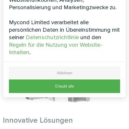
Personalisierung und Marketingzwecke zu.
Das Unternehmen bietet eine breite Palette von
Wärmepumpen an, um den Bedürfnissen der
Mycond Limited verarbeitet alle
verschiedenen Marktsegmente gerecht zu
persönlichen Daten in Übereinstimmung mit
werden. Von Standard- bis zu Premiummodellen
seiner
Datenschutzrichtlinie
und den
kann jeder Kunde leicht das beste Produkt für
Regeln für die Nutzung von Website-
seine Bedürfnisse finden, das auf den Markt
Inhalten
.
zugeschnitten ist.
Ablehnen
Erlaubt alle
Innovative Lösungen