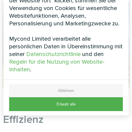
der Website fort" klicken, stimmen Sie der
Verwendung von Cookies für wesentliche
Websitefunktionen, Analysen,
Personalisierung und Marketingzwecke zu.
Mycond Limited verarbeitet alle
persönlichen Daten in Übereinstimmung mit
seiner
Datenschutzrichtlinie
und den
Regeln für die Nutzung von Website-
Inhalten
.
Ablehnen
5. SCOP — Saisonale
Erlaubt alle
Effizienz