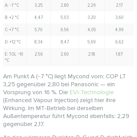
A: −7 °C
3,25
2,80
2,29
2,17
B: +2 °C
4,47
5,03
3,20
3,60
C: +7 °C
5,70
6,56
4,05
4,99
D: +12 °C
8,34
8,47
5,69
6,62
E: TOL −10
2,56
2,60
2,18
1,87
°C
Am Punkt A (−7 °C) liegt Mycond vorn: COP LT
3,25 gegenüber 2,80 bei Panasonic — ein
Vorsprung von 16 %. Die
EVI-Technologie
(Enhanced Vapour Injection) zeigt hier ihre
Wirkung. Im MT-Betrieb bei derselben
Außentemperatur führt Mycond ebenfalls: 2,29
gegenüber 2,17.