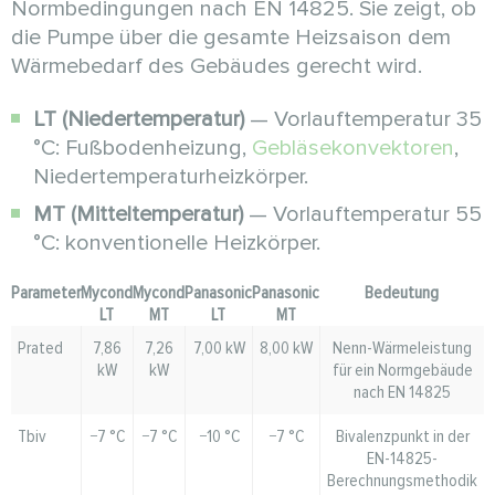
Normbedingungen nach EN 14825. Sie zeigt, ob
die Pumpe über die gesamte Heizsaison dem
Wärmebedarf des Gebäudes gerecht wird.
LT (Niedertemperatur)
— Vorlauftemperatur 35
°C: Fußbodenheizung,
Gebläsekonvektoren
,
Niedertemperaturheizkörper.
MT (Mitteltemperatur)
— Vorlauftemperatur 55
°C: konventionelle Heizkörper.
Parameter
Mycond
Mycond
Panasonic
Panasonic
Bedeutung
LT
MT
LT
MT
Prated
7,86
7,26
7,00 kW
8,00 kW
Nenn-Wärmeleistung
kW
kW
für ein Normgebäude
nach EN 14825
Tbiv
−7 °C
−7 °C
−10 °C
−7 °C
Bivalenzpunkt in der
EN-14825-
Berechnungsmethodik