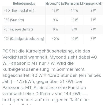
Betriebsmodus
Mycond 10 EVI
Panasonic LT
Panasonic MT
PTO (Thermostat ein)
19 W
44 W
8 W
PSB (Standby)
9 W
10 W
7 W
Poff (ausgeschaltet)
9 W
2 W
7 W
PCK (Kurbelgehäuseheizung)
40 W
10 W
7 W
PCK ist die Kurbelgehäuseheizung, die das
Verdichteröl warmhält. Mycond zieht dabei 40
W, Panasonic MT nur 7 W. Wird die
Kurbelgehäuseheizung im Sommer nicht
abgeschaltet: 40 W × 4.380 Stunden (ein halbes
Jahr) = 175 kWh, gegenüber 31 kWh bei
Panasonic MT. Allein diese eine Funktion
verursacht eine Differenz von 144 kWh —
hochgerechnet auf den eigenen Tarif eine