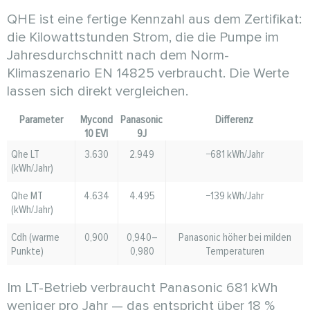
QHE ist eine fertige Kennzahl aus dem Zertifikat:
die Kilowattstunden Strom, die die Pumpe im
Jahresdurchschnitt nach dem Norm-
Klimaszenario EN 14825 verbraucht. Die Werte
lassen sich direkt vergleichen.
Parameter
Mycond
Panasonic
Differenz
10 EVI
9J
Qhe LT
3.630
2.949
−681 kWh/Jahr
(kWh/Jahr)
Qhe MT
4.634
4.495
−139 kWh/Jahr
(kWh/Jahr)
Cdh (warme
0,900
0,940–
Panasonic höher bei milden
Punkte)
0,980
Temperaturen
Im LT-Betrieb verbraucht Panasonic 681 kWh
weniger pro Jahr — das entspricht über 18 %