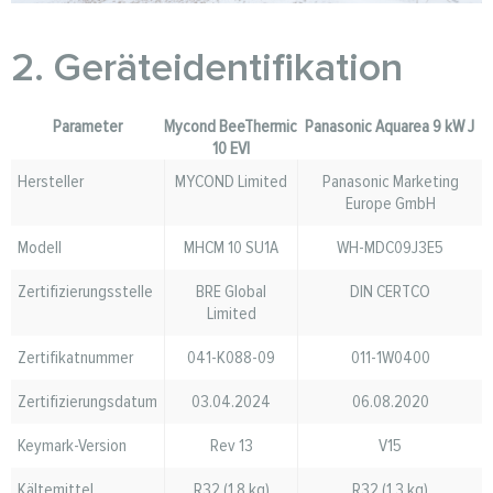
2. Geräteidentifikation
Parameter
Mycond BeeThermic
Panasonic Aquarea 9 kW J
10 EVI
Hersteller
MYCOND Limited
Panasonic Marketing
Europe GmbH
Modell
MHCM 10 SU1A
WH-MDC09J3E5
Zertifizierungsstelle
BRE Global
DIN CERTCO
Limited
Zertifikatnummer
041-K088-09
011-1W0400
Zertifizierungsdatum
03.04.2024
06.08.2020
Keymark-Version
Rev 13
V15
Kältemittel
R32 (1,8 kg)
R32 (1,3 kg)