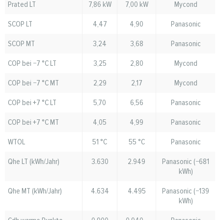
Prated LT
7,86 kW
7,00 kW
Mycond
SCOP LT
4,47
4,90
Panasonic
SCOP MT
3,24
3,68
Panasonic
COP bei −7 °C LT
3,25
2,80
Mycond
COP bei −7 °C MT
2,29
2,17
Mycond
COP bei +7 °C LT
5,70
6,56
Panasonic
COP bei +7 °C MT
4,05
4,99
Panasonic
WTOL
51 °C
55 °C
Panasonic
Qhe LT (kWh/Jahr)
3.630
2.949
Panasonic (−681
kWh)
Qhe MT (kWh/Jahr)
4.634
4.495
Panasonic (−139
kWh)