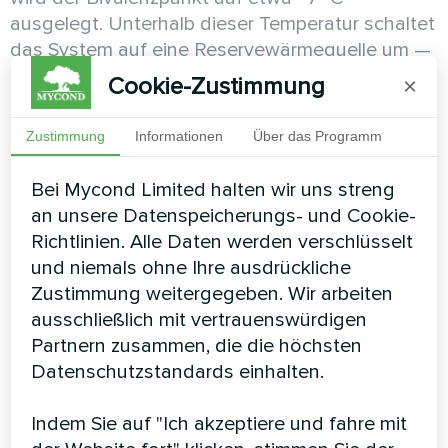
ausgelegt. Unterhalb dieser Temperatur schaltet
das System auf eine Reservewärmequelle um —
Kessel oder Elektroheizstab. Das bedeutet: Für
Cookie-Zustimmung
×
bivalente Anlagen — und das ist die Mehrzahl —
hat die Leistung bei −10 °C kaum praktische
Zustimmung
Informationen
Über das Programm
Relevanz. Unterhalb des Bivalenzpunkts heizt
die Reserve, nicht die Wärmepumpe. Der COP
Bei Mycond Limited halten wir uns streng
der Pumpe beeinflusst die Stromrechnung in
an unsere Datenspeicherungs- und Cookie-
diesem Bereich nicht mehr.
Richtlinien. Alle Daten werden verschlüsselt
und niemals ohne Ihre ausdrückliche
Der Leistungsvorteil von Panasonic bei TOL ist
Zustimmung weitergegeben. Wir arbeiten
nur für monovalente Anlagen relevant, bei denen
ausschließlich mit vertrauenswürdigen
die Wärmepumpe ohne jede Reserve 100 % des
Partnern zusammen, die die höchsten
Gebäudewärmebedarfs auch an den kältesten
Datenschutzstandards einhalten.
Tagen abdecken muss. Solche Installationen
sind deutlich seltener.
Indem Sie auf "Ich akzeptiere und fahre mit