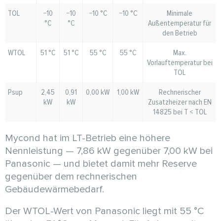
TOL
−10
−10
−10 °C
−10 °C
Minimale
°C
°C
Außentemperatur für
den Betrieb
WTOL
51 °C
51 °C
55 °C
55 °C
Max.
Vorlauftemperatur bei
TOL
Psup
2,45
0,91
0,00 kW
1,00 kW
Rechnerischer
kW
kW
Zusatzheizer nach EN
14825 bei T < TOL
Mycond hat im LT-Betrieb eine höhere
Nennleistung — 7,86 kW gegenüber 7,00 kW bei
Panasonic — und bietet damit mehr Reserve
gegenüber dem rechnerischen
Gebäudewärmebedarf.
Der WTOL-Wert von Panasonic liegt mit 55 °C