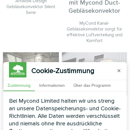
Artwork Design
mit Mycond Duct-
Gebläsekonvektor Silent
Gebläsekonvektor
Serie
MyCond Kanal-
Gebläsekonvektor sorgt für
effektive Luftverteilung und
Komfort
Cookie-Zustimmung
×
Zustimmung
Informationen
Über das Programm
Landhaus mit
Bei Mycond Limited halten wir uns streng
Fabrik
Mycond Split
an unsere Datenspeicherungs- und Cookie-
Wärmepumpen der
Modulare Wärmepumpe Serie
Richtlinien. Alle Daten werden verschlüsselt
BeeSmart Serie
MCU
und niemals ohne Ihre ausdrückliche