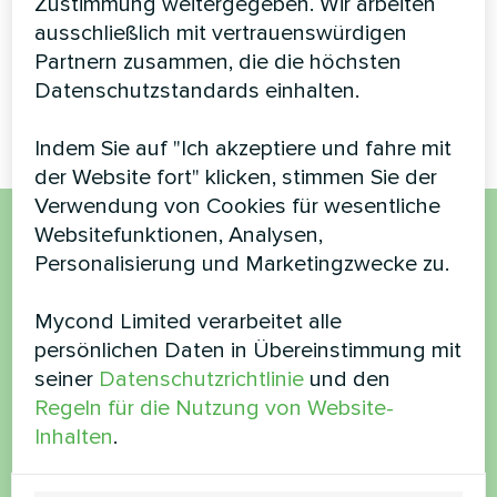
Zustimmung weitergegeben. Wir arbeiten
MyCond Split-
ausschließlich mit vertrauenswürdigen
Wärmepumpen der
BeeSmart-Serie sorgen für
Partnern zusammen, die die höchsten
nachhaltiges Heizen und
Datenschutzstandards einhalten.
Kühlen
Indem Sie auf "Ich akzeptiere und fahre mit
der Website fort" klicken, stimmen Sie der
Verwendung von Cookies für wesentliche
Websitefunktionen, Analysen,
Möchten Sie kaufen oder
Personalisierung und Marketingzwecke zu.
haben Sie Fragen?
Mycond Limited verarbeitet alle
persönlichen Daten in Übereinstimmung mit
Kontaktieren Sie uns und wir werden Ihnen
seiner
Datenschutzrichtlinie
und den
helfen
Regeln für die Nutzung von Website-
Inhalten
.
Name