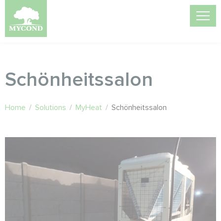
Schönheitssalon
Home
/
Solutions
/
MyHeat
/
Schönheitssalon