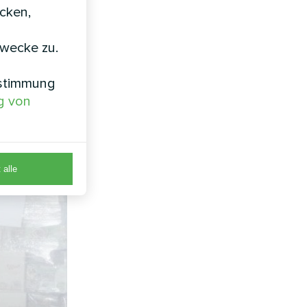
icken,
zwecke zu.
nstimmung
g von
 alle