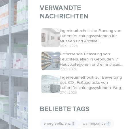
VERWANDTE
NACHRICHTEN
Ingenieurtechnische Planung von
Luftentfeuchtungssystemen für
Museen und Archive:
Technologien und Berechnungen
30.01.2026
Umfassende Erfassung von
Feuchtequellen in Gebäuden: 7
Hauptkategorien und eine präzise
Berechnungsmethodik
27.01.2026
Ingenieurmethodik zur Bewertung
des CO₂-Fußabdrucks von
Luftentfeuchtungssystemen: Wege
zur Minimierung der CO₂-
27.01.2026
Emissionen
BELIEBTE TAGS
energieeffizienz
wärmepumpe
5
4