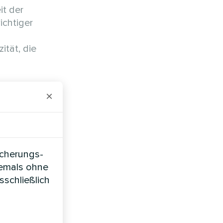
it der
ichtiger
tät, die
en:
×
icherungs-
iemals ohne
sschließlich