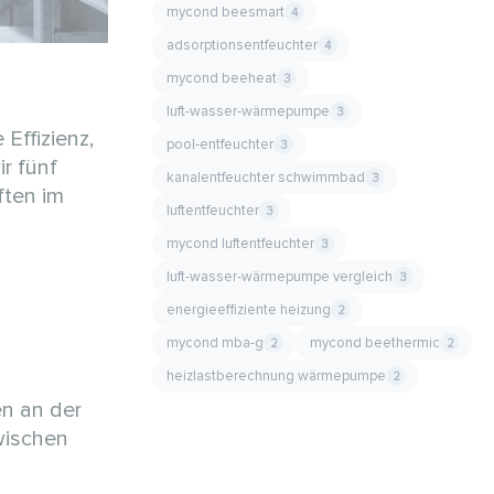
mycond beesmart
4
adsorptionsentfeuchter
4
mycond beeheat
3
luft-wasser-wärmepumpe
3
 Effizienz,
pool-entfeuchter
3
r fünf
kanalentfeuchter schwimmbad
3
ften im
luftentfeuchter
3
mycond luftentfeuchter
3
luft-wasser-wärmepumpe vergleich
3
energieeffiziente heizung
2
mycond mba-g
mycond beethermic
2
2
heizlastberechnung wärmepumpe
2
n an der
wischen