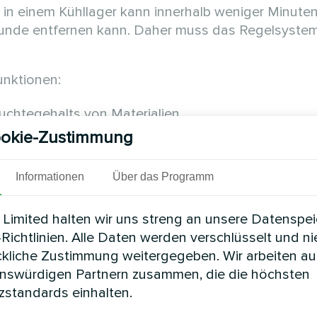
r in einem Kühllager kann innerhalb weniger Minute
 Stunde entfernen kann. Daher muss das Regelsystem
unktionen:
uchtegehalts von Materialien
okie-Zustimmung
mm oder im Speicher
Informationen
Über das Programm
Limited halten wir uns streng an unsere Datenspe
t nur die Gerätepreise, sondern auch das Potenzial 
Richtlinien. Alle Daten werden verschlüsselt und n
ich eine Luftfeuchte unter 60% aufrechtzuerhalten is
ckliche Zustimmung weitergegeben. Wir arbeiten au
ufzeichnungsfunktionen für bis zu 100 Euro völlig 
enswürdigen Partnern zusammen, die die höchsten
standards einhalten.