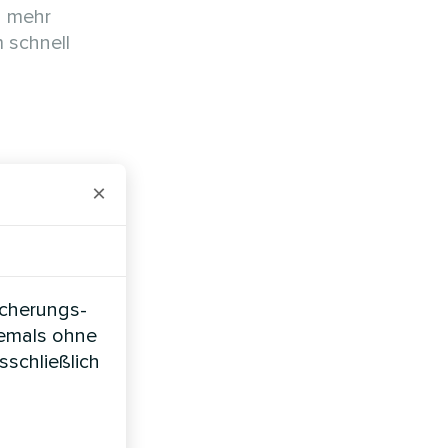
n mehr
 schnell
×
icherungs-
für
iemals ohne
t, reicht
sschließlich
aus.