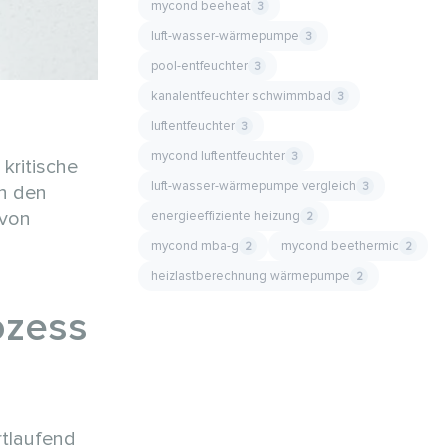
mycond beeheat
3
luft-wasser-wärmepumpe
3
pool-entfeuchter
3
kanalentfeuchter schwimmbad
3
luftentfeuchter
3
mycond luftentfeuchter
3
kritische
luft-wasser-wärmepumpe vergleich
3
on den
 von
energieeffiziente heizung
2
mycond mba-g
mycond beethermic
2
2
heizlastberechnung wärmepumpe
2
ozess
rtlaufend