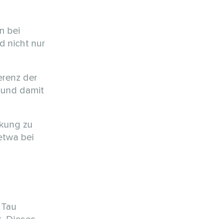
n bei
d nicht nur
erenz der
 und damit
nkung zu
etwa bei
 Tau