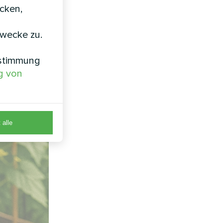
icken,
zwecke zu.
nstimmung
g von
 alle