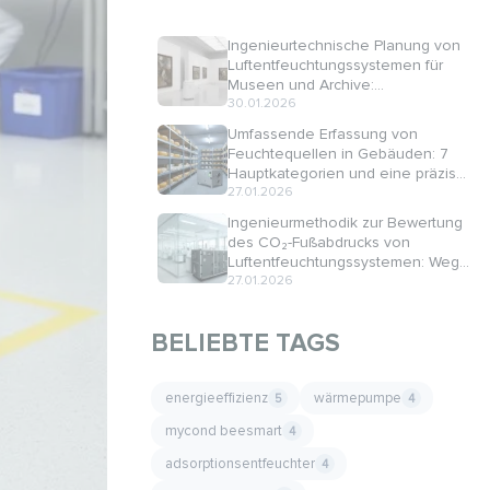
Ingenieurtechnische Planung von
Luftentfeuchtungssystemen für
Museen und Archive:
Technologien und Berechnungen
30.01.2026
Umfassende Erfassung von
Feuchtequellen in Gebäuden: 7
Hauptkategorien und eine präzise
Berechnungsmethodik
27.01.2026
Ingenieurmethodik zur Bewertung
des CO₂-Fußabdrucks von
Luftentfeuchtungssystemen: Wege
zur Minimierung der CO₂-
27.01.2026
Emissionen
BELIEBTE TAGS
energieeffizienz
wärmepumpe
5
4
mycond beesmart
4
adsorptionsentfeuchter
4