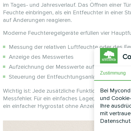
im Tages- und Jahresverlauf. Das Öffnen einer Tü
Feuchte einbringen, als ein Entfeuchter in einer
auf Änderungen reagieren.
Moderne Feuchteregelgeräte erfüllen vier Hauptf
Messung der relativen Luftfeuchte oder des Fe
Co
Anzeige des Messwertes
Aufzeichnung der Messwerte auf einem Diagra
Zustimmung
Steuerung der Entfeuchtungsanlage
Bei Mycond 
Wichtig ist: Jede zusätzliche Funktion erhöht nich
und Cookie-
Messfehler. Für ein einfaches Lager, in dem ledigl
Ihre ausdrü
ein einfacher Hygrostat ohne Anzeige- und Datena
mit vertrau
Datenschutz