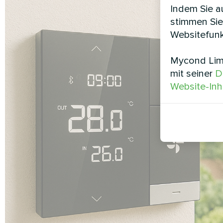
Indem Sie au
stimmen Sie
Websitefunk
Mycond Limi
mit seiner
D
Website-Inh