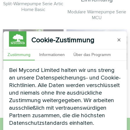
Split-Wärmepumpe Serie Artic
Home Basic
Modulare Wärmepumpe Serie
MCU
Cookie-Zustimmung
×
Zustimmung
Informationen
Über das Programm
Bei Mycond Limited halten wir uns streng
Privates Haus
Theater
an unsere Datenspeicherungs- und Cookie-
Richtlinien. Alle Daten werden verschlüsselt
Split-Wärmepumpe Serie
Modulare Wärmepumpe Serie
und niemals ohne Ihre ausdrückliche
Hotstar
MCU
Zustimmung weitergegeben. Wir arbeiten
ausschließlich mit vertrauenswürdigen
Partnern zusammen, die die höchsten
Datenschutzstandards einhalten.