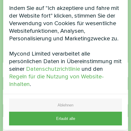
Möchten Sie kaufen oder
Indem Sie auf "Ich akzeptiere und fahre mit
der Website fort" klicken, stimmen Sie der
haben Sie Fragen?
Verwendung von Cookies für wesentliche
Websitefunktionen, Analysen,
Kontaktieren Sie uns und wir werden Ihnen
Personalisierung und Marketingzwecke zu.
helfen
Mycond Limited verarbeitet alle
Name
persönlichen Daten in Übereinstimmung mit
seiner
Datenschutzrichtlinie
und den
Regeln für die Nutzung von Website-
Inhalten
.
Rufnummer
Ablehnen
E-Mail
Erlaubt alle