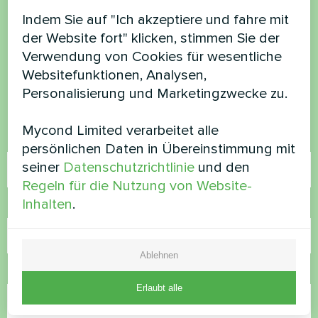
Möchten Sie kaufen oder
Indem Sie auf "Ich akzeptiere und fahre mit
der Website fort" klicken, stimmen Sie der
haben Sie Fragen?
Verwendung von Cookies für wesentliche
Websitefunktionen, Analysen,
Kontaktieren Sie uns und wir werden Ihnen
Personalisierung und Marketingzwecke zu.
helfen
Mycond Limited verarbeitet alle
Name
persönlichen Daten in Übereinstimmung mit
seiner
Datenschutzrichtlinie
und den
Regeln für die Nutzung von Website-
Inhalten
.
Rufnummer
Ablehnen
E-Mail
Erlaubt alle