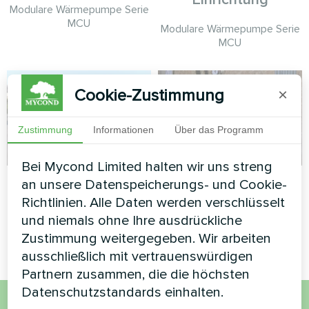
Modulare Wärmepumpe Serie
MCU
Modulare Wärmepumpe Serie
MCU
Cookie-Zustimmung
×
Zustimmung
Informationen
Über das Programm
Bei Mycond Limited halten wir uns streng
IT-Büro
Hütte
an unsere Datenspeicherungs- und Cookie-
Richtlinien. Alle Daten werden verschlüsselt
Split-Wärmepumpe Serie Artic
Split-Wärmepumpe Serie Artic
und niemals ohne Ihre ausdrückliche
Home Basic
Home Smart
Zustimmung weitergegeben. Wir arbeiten
ausschließlich mit vertrauenswürdigen
Partnern zusammen, die die höchsten
Datenschutzstandards einhalten.