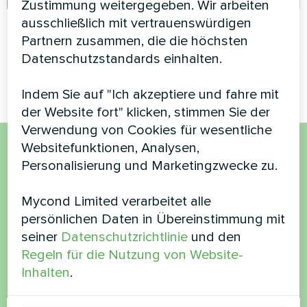
Zustimmung weitergegeben. Wir arbeiten
ausschließlich mit vertrauenswürdigen
Wohnung
Wohnung
Partnern zusammen, die die höchsten
Heizung Fußbodenthermostat
Heizung Fußbodenthermostat
Datenschutzstandards einhalten.
Mycond ORB Heat
Mycond ORB Heat
Indem Sie auf "Ich akzeptiere und fahre mit
der Website fort" klicken, stimmen Sie der
Verwendung von Cookies für wesentliche
Websitefunktionen, Analysen,
Möchten Sie kaufen oder
Personalisierung und Marketingzwecke zu.
haben Sie Fragen?
Mycond Limited verarbeitet alle
persönlichen Daten in Übereinstimmung mit
Kontaktieren Sie uns und wir werden Ihnen
seiner
Datenschutzrichtlinie
und den
helfen
Regeln für die Nutzung von Website-
Inhalten
.
Name