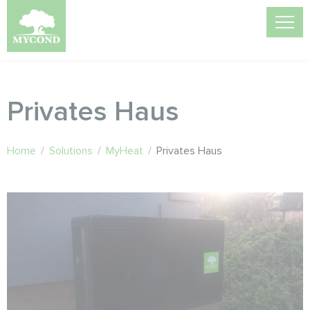
Privates Haus
Home
/
Solutions
/
MyHeat
/
Privates Haus