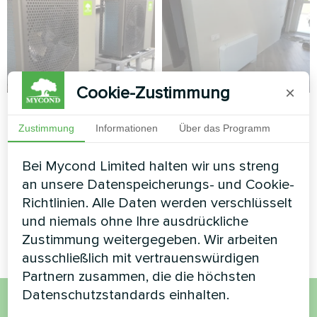
Cookie-Zustimmung
×
Private Heizlösung
Privates Haus
mit Mycond BeeHeat
Zustimmung
Informationen
Über das Programm
Kunstwerk Design
Split-Wärmepumpen
Gebläsekonvektor Glas-Serie
Bei Mycond Limited halten wir uns streng
Energieeffiziente Split-
an unsere Datenspeicherungs- und Cookie-
Wärmepumpenlösung für ein
Richtlinien. Alle Daten werden verschlüsselt
privates Zuhause mit der
und niemals ohne Ihre ausdrückliche
Mycond BeeHeat-Serie.
Zustimmung weitergegeben. Wir arbeiten
ausschließlich mit vertrauenswürdigen
Partnern zusammen, die die höchsten
Datenschutzstandards einhalten.