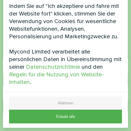
Möchten Sie kaufen oder
Indem Sie auf "Ich akzeptiere und fahre mit
haben Sie Fragen?
der Website fort" klicken, stimmen Sie der
Verwendung von Cookies für wesentliche
Websitefunktionen, Analysen,
Kontaktieren Sie uns und wir werden Ihnen
Personalisierung und Marketingzwecke zu.
helfen
Mycond Limited verarbeitet alle
Name
persönlichen Daten in Übereinstimmung mit
seiner
Datenschutzrichtlinie
und den
Regeln für die Nutzung von Website-
Rufnummer
Inhalten
.
Ablehnen
E-Mail
Erlaubt alle