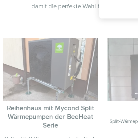
damit die perfekte Wahl für Unternehme
Reihenhaus mit Mycond Split
Wärmepumpen der BeeHeat
Split-Wärmep
Serie