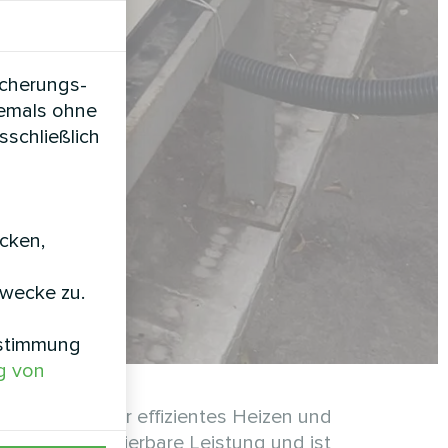
icherungs-
iemals ohne
sschließlich
icken,
zwecke zu.
nstimmung
g von
MCU sorgt für effizientes Heizen und
gkeit und skalierbare Leistung und ist