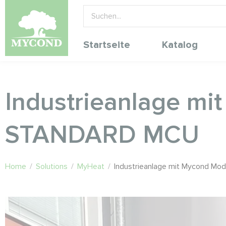
Startseite
Katalog
Industrieanlage m
STANDARD MCU
Home
/
Solutions
/
MyHeat
/
Industrieanlage mit Mycond 