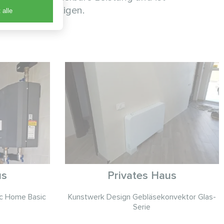
parungen benötigen.
 alle
us
Privates Haus
ic Home Basic
Kunstwerk Design Gebläsekonvektor Glas-
Serie