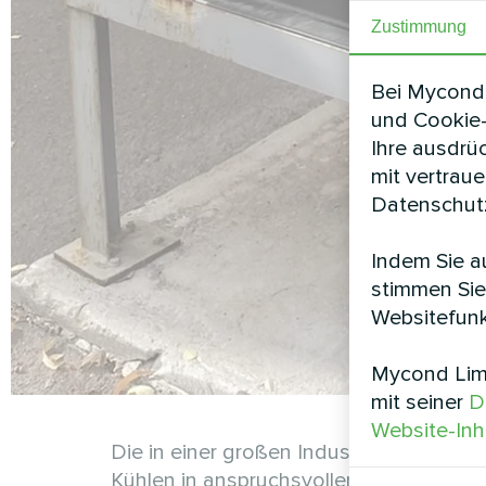
Zustimmung
Bei Mycond 
und Cookie-
Ihre ausdrü
mit vertrau
Datenschutz
Indem Sie au
stimmen Sie
Websitefunk
Mycond Limi
mit seiner
D
Website-Inh
Die in einer großen Industrieanlage 
Kühlen in anspruchsvollen Umgebungen. I