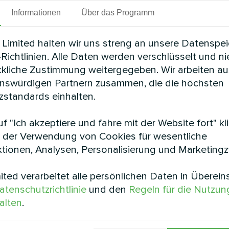
Informationen
Über das Programm
Limited halten wir uns streng an unsere Datenspe
Richtlinien. Alle Daten werden verschlüsselt und n
ckliche Zustimmung weitergegeben. Wir arbeiten au
enswürdigen Partnern zusammen, die die höchsten
standards einhalten.
f "Ich akzeptiere und fahre mit der Website fort" kl
 der Verwendung von Cookies für wesentliche
tionen, Analysen, Personalisierung und Marketing
ted verarbeitet alle persönlichen Daten in Überei
atenschutzrichtlinie
und den
Regeln für die Nutzun
alten
.
installierte Mycond Modular Wärmepumpe STANDARD 
hr modularer Aufbau bietet Flexibilität, Zuverlässi