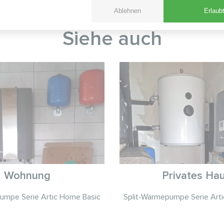
n, die eine stabile Klimatisierung und Energieeins
Ablehnen
Erlaubt
Siehe auch
Wohnung
Privates Ha
umpe Serie Artic Home Basic
Split-Wärmepumpe Serie Art